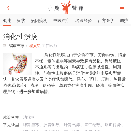
概述
症状
病因病机
中医治疗
名医经验
西方医学
调护
消化性溃疡
编审专家：
翟兴红
主任医师
消化性溃疡是由于饮食不节、劳倦内伤、情志
不畅、素体虚弱等因素导致脾胃受损、胃络疲阻、
不通则痛而出现的一种病证，临床以慢性、周期
性、节律性上腹疼痛是消化性溃疡的主要典型症
状，其它胃肠道症状及全身症状如嗳气、恶心、呕吐、反酸、胸骨后
烧灼感(烧心)、流涎、便秘等可单独或伴疼痛出现。痰浊、瘀血等病
理产物可进一步加重病情。
就诊科室
消化科
常见证型
脾胃虚寒、肝胃郁热、肝胃气滞、胃中蕴热、瘀血停滞、