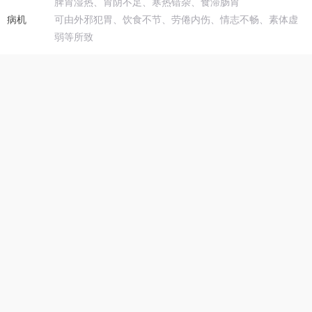
脾胃湿热、胃阴不足、寒热错杂、食滞肠胃
病机
可由外邪犯胃、饮食不节、劳倦内伤、情志不畅、素体虚
弱等所致