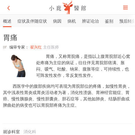
概述
症状及伴随症状
病因
病机
辨证论治
鉴别
预后转
胃痛
编审专家：
翟兴红
主任医师
胃痛，又称胃脘痛，是指以上腹胃脘部近心窝
处疼痛为主症的病证，往往伴见胃脘部痞满、胀
闷、嗳气、吐酸、纳呆、腹胀等症，可持续性，也
可阵发性发作，常反复性发作。
西医学中的腹部疾病均可表现为胃脘部位的疼痛，如慢性胃炎，
其中浅表性胃炎或胃炎活动者为著，消化性溃疡、胃神经官能症、胃
癌、慢性胰腺炎、慢性胆囊炎、胆石症等，其他如肺炎、结肠肝曲或
脾曲处的病变也可以胃脘部疼痛为主症。
就诊科室
消化科