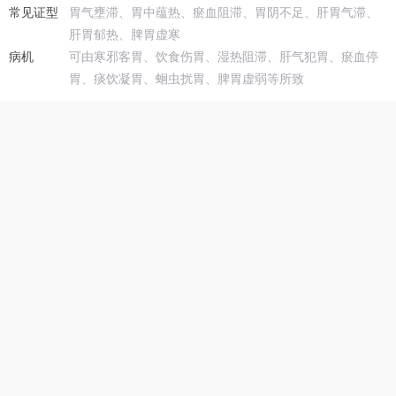
常见证型
胃气壅滞、胃中蕴热、瘀血阻滞、胃阴不足、肝胃气滞、
肝胃郁热、脾胃虚寒
病机
可由寒邪客胃、饮食伤胃、湿热阻滞、肝气犯胃、瘀血停
胃、痰饮凝胃、蛔虫扰胃、脾胃虚弱等所致