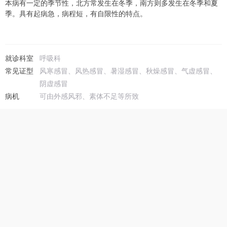
本病有一定的季节性，北方常发生在冬季，南方则多发生在冬季和夏
季。具有起病急，病程短，有自限性的特点。
就诊科室
呼吸科
常见证型
风寒感冒、风热感冒、暑湿感冒、秋燥感冒、气虚感冒、
阴虚感冒
病机
可由外感风邪、素体不足等所致