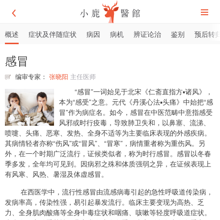
概述
症状及伴随症状
病因
病机
辨证论治
鉴别
预后转
感冒
编审专家：
张晓阳
主任医师
“感冒”一词始见于北宋《仁斋直指方▪诸风》，
本为“感受”之意。元代《丹溪心法▪头痛》中始把“感
冒”作为病症名。如今，感冒在中医范畴中意指感受
风邪或时行疫毒，导致肺卫失和，以鼻塞、流涕、
喷嚏、头痛、恶寒、发热、全身不适等为主要临床表现的外感疾病。
其病情轻者亦称“伤风”或“冒风”、“冒寒”，病情重者称为重伤风。另
外，在一个时期广泛流行，证候类似者，称为时行感冒。感冒以冬春
季多发，全年均可见到。因病邪之殊和体质强弱之异，在证候表现上
有风寒、风热、暑湿及体虚感冒。
在西医学中，流行性感冒由流感病毒引起的急性呼吸道传染病，
发病率高，传染性强，易引起暴发流行。临床主要变现为高热、乏
力、全身肌肉酸痛等全身中毒症状和咽痛、咳嗽等轻度呼吸道症状。